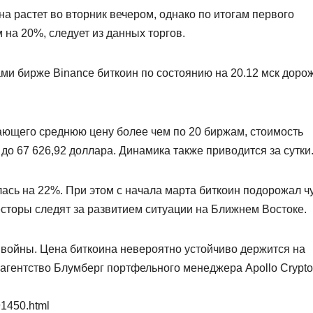
а растет во вторник вечером, однако по итогам первого
 на 20%, следует из данных торгов.
ми бирже Binance биткоин по состоянию на 20.12 мск доро
ающего среднюю цену более чем по 20 биржам, стоимость
до 67 626,92 доллара. Динамика также приводится за сутки
ась на 22%. При этом с начала марта биткоин подорожал ч
есторы следят за развитием ситуации на Ближнем Востоке.
й войны. Цена биткоина невероятно устойчиво держится на
 агентство Блумберг портфельного менеджера Apollo Crypto
91450.html