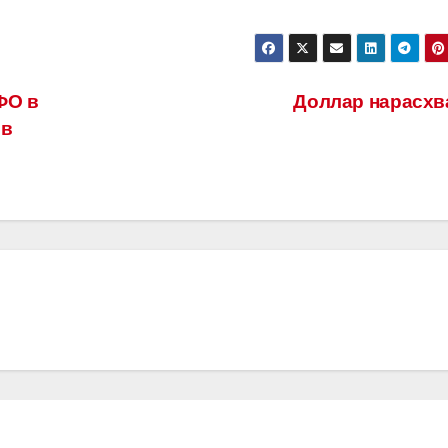
ФО в
Доллар нарасхв
ив