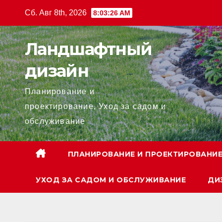
Перейти
Сб. Авг 8th, 2026
8:03:27 AM
к
содержанию
Ландшафтный
дизайн
Планирование и
проектирование, Уход за садом и
обслуживание
ПЛАНИРОВАНИЕ И ПРОЕКТИРОВАНИ
УХОД ЗА САДОМ И ОБСЛУЖИВАНИЕ
ДИ