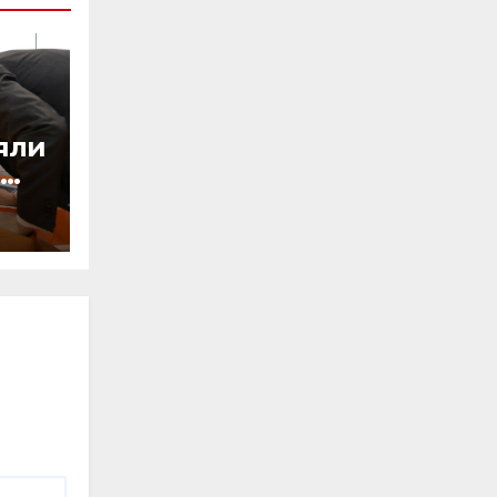
яли
й