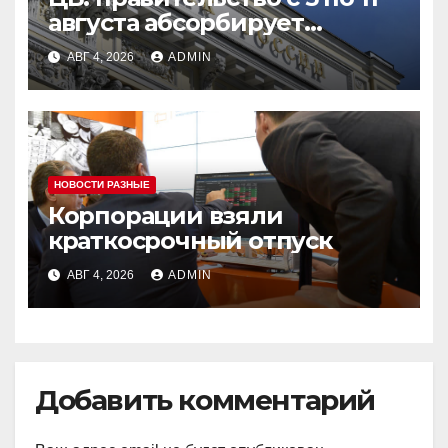
августа абсорбирует
ликвидность банков на 22
АВГ 4, 2026
ADMIN
миллиарда рублей
НОВОСТИ РАЗНЫЕ
Корпорации взяли
краткосрочный отпуск
АВГ 4, 2026
ADMIN
Добавить комментарий