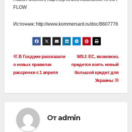
FLOW
Источник: http://www.kommersant.ru/doc/8607776
Навигация
В Госдуме рассказали
WSJ: ЕС, возможно,
о новых правилах
придется взять новый
по
рассрочки с 1 апреля
большой кредит для
записям
Украины
От
admin