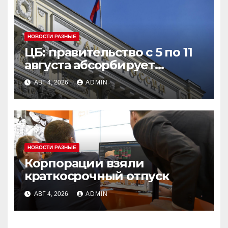
НОВОСТИ РАЗНЫЕ
ЦБ: правительство с 5 по 11
августа абсорбирует
ликвидность банков на 22
АВГ 4, 2026
ADMIN
миллиарда рублей
НОВОСТИ РАЗНЫЕ
Корпорации взяли
краткосрочный отпуск
АВГ 4, 2026
ADMIN