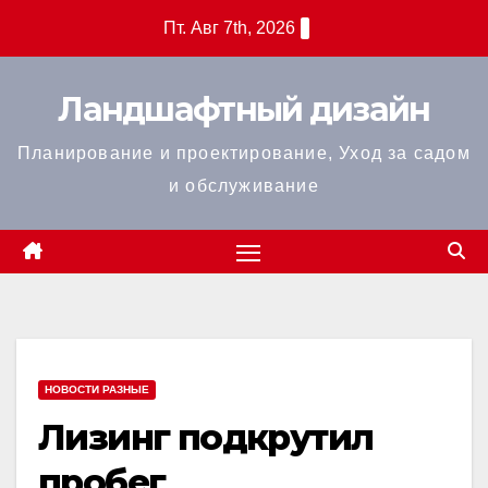
Перейти
Пт. Авг 7th, 2026
к
содержанию
Ландшафтный дизайн
Планирование и проектирование, Уход за садом
и обслуживание
НОВОСТИ РАЗНЫЕ
Лизинг подкрутил
пробег