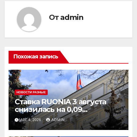
От
admin
Похожая запись
НОВОСТИ РАЗНЫЕ
Ставка RUONIA 3 августа
снизилась на 0,09
процентного пункта до
АВГ 4, 2026
ADMIN
13,86%