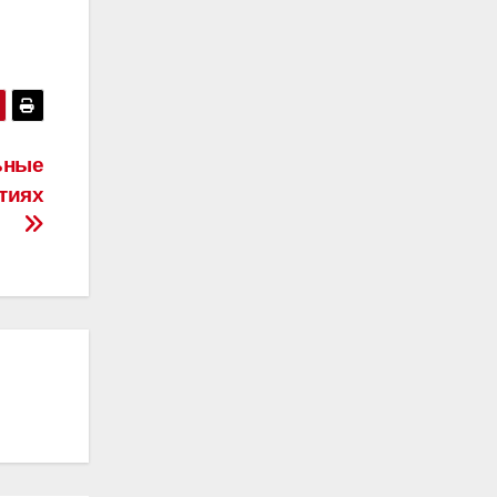
ьные
тиях