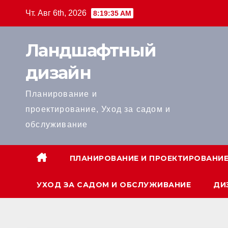
Перейти
Чт. Авг 6th, 2026
8:19:36 AM
к
содержанию
Ландшафтный
дизайн
Планирование и
проектирование, Уход за садом и
обслуживание
ПЛАНИРОВАНИЕ И ПРОЕКТИРОВАНИ
УХОД ЗА САДОМ И ОБСЛУЖИВАНИЕ
ДИ