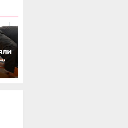
яли
й